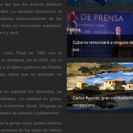
 las que los actores políticos
illas. La situación económica, el
ncipales preocupaciones de los
 hubo un crecimiento explosivo”
Política
o y abril.
Cuba no renunciará a ninguno d
sus...
crisis. Pasó en 1982 con la
e la dictadura; en el 2002 con la
o y el último gobierno del Partido
cias, datos que no anticipan un
Política
a en especial los alimentos, se
Carlos Aponte, gran combatient
 debates. La realidad es grave,
venezolano-...
ca económica oficial, Uruguay ya
mpra de salarios y jubilaciones.
a la gente cuyos gastos básicos
 aumento de las tasas de interés