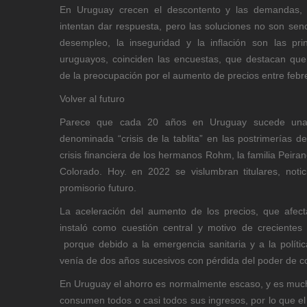
En Uruguay crecen el descontento y las demandas, a
intentan dar respuesta, pero las soluciones no son senc
desempleo, la inseguridad y la inflación son las pri
uruguayos, coinciden las encuestas, que destacan que
de la preocupación por el aumento de precios entre febrer
Volver al futuro
Parece que cada 20 años en Uruguay sucede una 
denominada “crisis de la tablita” en las postrimerías d
crisis financiera de los hermanos Rohm, la familia Peiran
Colorado. Hoy. en 2022 se vislumbran titulares, noti
promisorio futuro.
La aceleración del aumento de los precios, que afect
instaló como cuestión central y motivo de crecientes
porque debido a la emergencia sanitaria y a la políti
venía de dos años sucesivos con pérdida del poder de co
En Uruguay el ahorro es normalmente escaso, y es much
consumen todos o casi todos sus ingresos, por lo que el