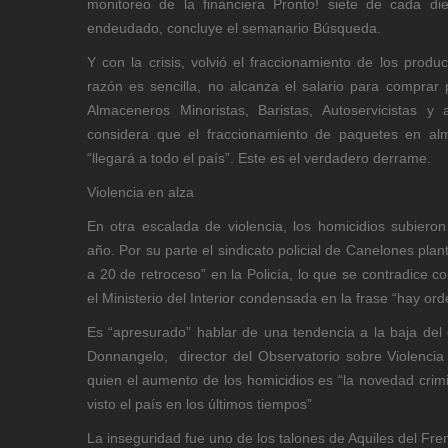
monitoreo de la financiera Pronto! siete de cada d
endeudado, concluye el semanario Búsqueda.
Y con la crisis, volvió el fraccionamiento de los pro
razón es sencilla, no alcanza el salario para comprar
Almaceneros Minoristas, Baristas, Autoservicistas 
considera que el fraccionamiento de paquetes en a
“llegará a todo el país”. Este es el verdadero derrame.
Violencia en alza
En otra escalada de violencia, los homicidios subiero
año. Por su parte el sindicato policial de Canelones pla
a 20 de retroceso” en la Policía, lo que se contradice c
el Ministerio del Interior condensada en la frase “hay ord
Es “apresurado” hablar de una tendencia a la baja del d
Donnangelo, director del Observatorio sobre Violencia d
quien el aumento de los homicidios es “la novedad cri
visto el país en los últimos tiempos”
La inseguridad fue uno de los talones de Aquiles del Fren