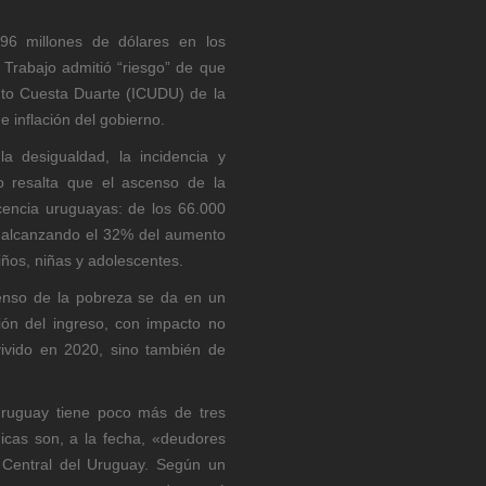
6 millones de dólares en los
 Trabajo admitió “riesgo” de que
ituto Cuesta Duarte (ICUDU) de la
e inflación del gobierno.
a desigualdad, la incidencia y
 resalta que el ascenso de la
scencia uruguayas: de los 66.000
 alcanzando el 32% del aumento
iños, niñas y adolescentes.
censo de la pobreza se da en un
ón del ingreso, con impacto no
ivido en 2020, sino también de
ruguay tiene poco más de tres
dicas son, a la fecha, «deudores
o Central del Uruguay. Según un