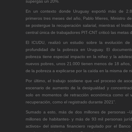
supergás un 20%.
En un contexto donde Uruguay exportó más de 2.89
primeros tres meses del año, Pablo Mieres, Ministro de
se postergue la recuperación salarial, mientras el Inst
central única de trabajadores PIT-CNT criticó las metas d
El ICUDU, realizó un estudio sobre la evolución de l
profundidad de la pobreza en Uruguay. El documento
pobreza tiene especial impacto en la niñez y la adole
nuevos pobres, unos 21.000 tienen menos de 18 años,
de la pobreza a explicarse por la caída en la misma de n
Por último, el trabajo sostiene que «el proceso de as
escenario de aumento de la desigualdad y concentraci
solo en momentos de retracción económica como el v
recuperación, como el registrado durante 2021”.
Sumado a esto, más de dos millones de personas –U
millones de habitantes- y más de 93 mil personas jurí
activos» del sistema financiero regulado por el Banc