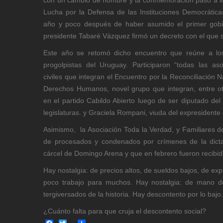
Lucha por la Defensa de las Instituciones Democrátic
año y poco después de haber asumido el primer gobie
presidente Tabaré Vázquez firmó un decreto con el que s
Este año se retomó dicho encuentro que reúne a los
progolpistas del Uruguay. Participaron “todas las asoc
civiles que integran el Encuentro por la Reconciliación N
Derechos Humanos, novel grupo que integran, entre ot
en el partido Cabildo Abierto luego de ser diputado del
legislaturas. y Graciela Rompani, viuda del expresident
Asimismo, la Asociación Toda la Verdad, y Familiares de 
de procesados y condenados por crímenes de la dicta
cárcel de Domingo Arena y que en febrero fueron recibid
Hay nostalgia: de precios altos, de sueldos bajos, de ex
poco trabajo para muchos. Hay nostalgia: de mano dur
tergiversados de la historia. Hay descontento por lo bajo
¿Cuánto falta para que cruja el descontento social?