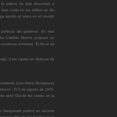
a policía ha sido discursivo y
eve caída en los delitos se dio
oga siendo el único en el mundo
olíticas del gobierno. En otra
echa Cabildo Abierto propuso un
 condenas erróneas. El fiscal de
naje “a los caídos en defensa de
presidente Juan María Bordaberry
interno”. El 5 de agosto de 1975,
de abril “Día de los caídos en la
io Sanguinetti publicó un decreto
amarse “Día de los Caídos en la