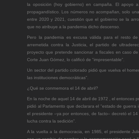
la oposición (hoy gobierno) en campaña. El apoyo a l
propagandístico. Los números no acompañan, solo una l
entre 2020 y 2021, cuestión que el gobierno se la arr
que no atribuye a la pandemia dicho descenso.
Pero la pandemia es excusa válida para el resto de p
arremetida contra la Justicia, el partido de ultrader
proyecto que pretende sancionar a fiscales en caso de
Corte Juan Gómez, lo calificó de “impresentable”.
Un sector del partido colorado pidió que vuelva el home
las instituciones democráticas”.
¿Qué se conmemora el 14 de abril?
En la noche de aquel 14 de abril de 1972 , el entonces 
pidió al Parlamento que declarara el “estado de guerra 
el presidente –ya por entonces, de facto– decretó el 14 
lucha contra la sedición”.
A la vuelta a la democracia, en 1985, el presidente Jul
con un cambio de nombre y la conmemoración pasó a ll