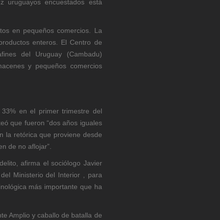
iez uruguayos encuestados está
ductos en pequeños comercios. La
 productos enteros. El Centro de
y afines del Uruguay (Cambadu)
lmacenes y pequeños comercios
n 33% en el primer trimestre del
nteó que fueron “dos años iguales
on la retórica que proviene desde
en de no aflojar”.
elito, afirma el sociólogo Javier
el Ministerio del Interior , para
minológica más importante que ha
te Amplio y caballo de batalla de