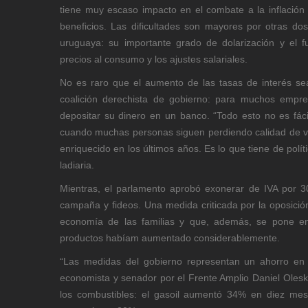
tiene muy escaso impacto en el combate a la inflació
beneficios. Las dificultades son mayores por otras do
uruguaya: su importante grado de dolarización y el fu
precios al consumo y los ajustes salariales.
No es raro que el aumento de las tasas de interés sea
coalición derechista de gobierno: para muchos empre
depositar su dinero en un banco. “Todo esto no es fáci
cuando muchas personas siguen perdiendo calidad de v
enriquecido en los últimos años. Es lo que tiene de polít
ladiaria.
Mientras, el parlamento aprobó exonerar de IVA por 30
campaña y fideos. Una medida criticada por la oposici
economía de las familias y que, además, se pone en
productos habíam aumentado considerablemente.
“Las medidas del gobierno representan un ahorro en l
economista y senador por el Frente Amplio Daniel Oles
los combustibles: el gasoil aumentó 34% en diez mes