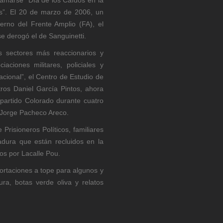
as”. El 20 de marzo de 2006, un
rno del Frente Amplio (FA), el
e derogó el de Sanguinetti.
 sectores más reaccionarios y
iaciones militares, policiales y
acional”, el Centro de Estudio de
ros Daniel García Pintos, ahora
 partido Colorado durante cuatro
e Jorge Pacheco Areco.
Prisioneros Políticos, familiares
dura que están recluidos en la
os por Lacalle Pou.
portaciones a tope para algunos y
a, botas verde oliva y relatos
.