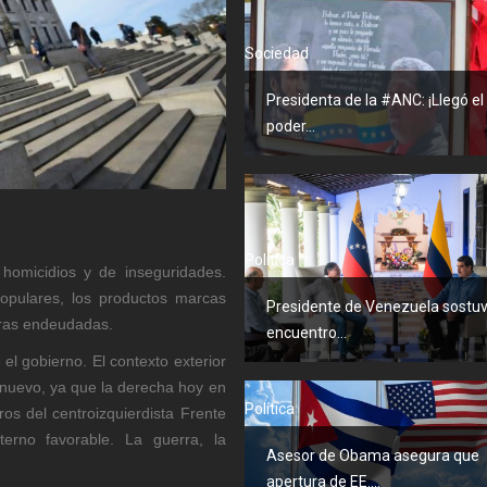
Sociedad
Presidenta de la #ANC: ¡Llegó el
poder...
Política
 homicidios y de inseguridades.
populares, los productos marcas
Presidente de Venezuela sostu
eras endeudadas.
encuentro...
el gobierno. El contexto exterior
 es nuevo, ya que la derecha hoy en
Política
ros del centroizquierdista Frente
erno favorable. La guerra, la
Asesor de Obama asegura que
apertura de EE....