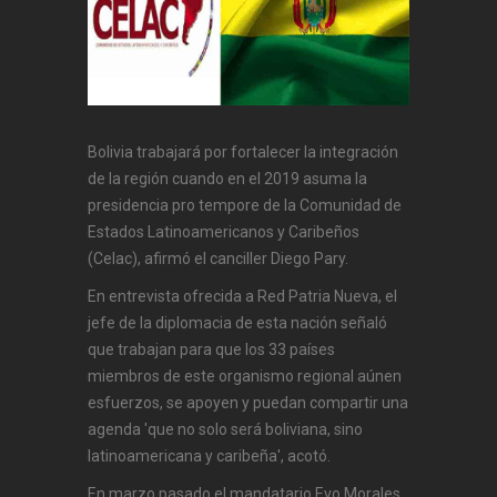
Bolivia trabajará por fortalecer la integración
de la región cuando en el 2019 asuma la
presidencia pro tempore de la Comunidad de
Estados Latinoamericanos y Caribeños
(Celac), afirmó el canciller Diego Pary.
En entrevista ofrecida a Red Patria Nueva, el
jefe de la diplomacia de esta nación señaló
que trabajan para que los 33 países
miembros de este organismo regional aúnen
esfuerzos, se apoyen y puedan compartir una
agenda 'que no solo será boliviana, sino
latinoamericana y caribeña', acotó.
En marzo pasado el mandatario Evo Morales