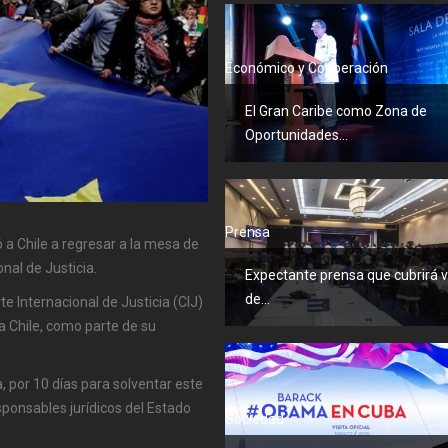
Económico y Cooperación
El Gran Caribe como Zona de
Oportunidades...
Prensa
 a Chile a regresar a la mesa de
nal de Justicia.
Expectante prensa que cubrirá v
de...
e Internacional de Justicia (CIJ)
a Chile, como parte de su
a, por 10 días para solventar este
esponsables jurídicos del Estado
Sociedad