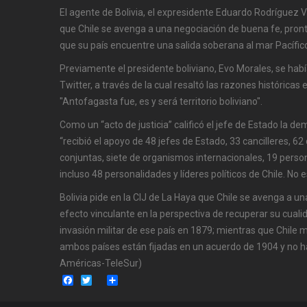
El agente de Bolivia, el expresidente Eduardo Rodríguez 
que Chile se avenga a una negociación de buena fe, pro
que su país encuentre una salida soberana al mar Pacífico,
Previamente el presidente boliviano, Evo Morales, se hab
Twitter, a través de la cual resaltó las razones históricas
"Antofagasta fue, es y será territorio boliviano".
Como un “acto de justicia” calificó el jefe de Estado la d
“recibió el apoyo de 48 jefes de Estado, 33 cancilleres, 
conjuntas, siete de organismos internacionales, 19 pers
incluso 48 personalidades y líderes políticos de Chile. No 
Bolivia pide en la CIJ de La Haya que Chile se avenga a u
efecto vinculante en la perspectiva de recuperar su cuali
invasión militar de ese país en 1879; mientras que Chile 
ambos países están fijadas en un acuerdo de 1904 y no 
Américas-TeleSur)
Facebook
Twitter
Share