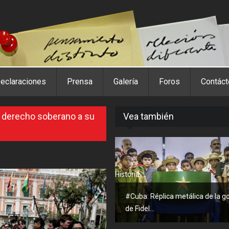
eclaraciones
Prensa
Galería
Foros
Contác
u derecho soberano a su
Vea también
Historia
#Cuba: Réplica metálica de la g
de Fidel...