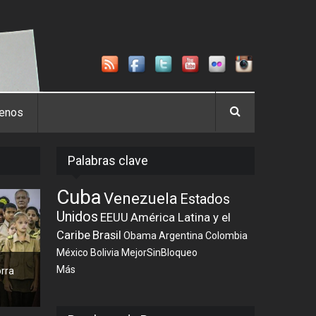
tenos
Palabras clave
Cuba
Venezuela
Estados
Unidos
EEUU
América Latina y el
Caribe
Brasil
Obama
Argentina
Colombia
México
Bolivia
MejorSinBloqueo
Más
orra