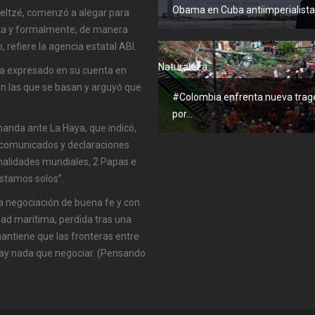
Obama en Cuba antiimperialista
Veltzé, comenzó a alegar para
nta y formalmente, de manera
 refiere la agencia estatal ABI.
Naturaleza
ía expresado en su cuenta en
 en las que se basan y arguyó que
#Colombia enfrenta nueva trag
por...
emanda ante La Haya, que indicó,
62 comunicados y declaraciones
onalidades mundiales, 2 Papas e
estamos solos”.
na negociación de buena fe y con
dad marítima, perdida tras una
mantiene que las fronteras entre
hay nada que negociar. (Pensando