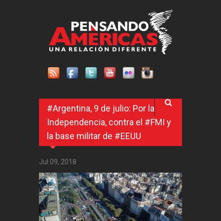
Pasar al contenido principal
#Argentina, 9 de julio: Por la
Independencia, contra el #FMI y
la base militar de #EEUU
Jul 09, 2018