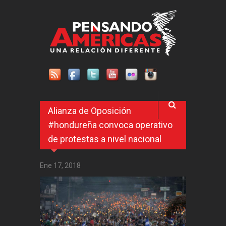
Pasar al contenido principal
Alianza de Oposición
#hondureña convoca operativo
de protestas a nivel nacional
Ene 17, 2018