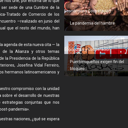
e nos une, por encima de lo que
a ser sede de una Cumbre de la
Económico y Cooperación
ica-Tratado de Comercio de los
cuentro —realizado en junio del
La pandemia del hambre
gual que el resto del mundo, han
la agenda de esta nueva cita — la
Económico y Cooperación
o de la Alianza y otros temas
de la Presidencia de la República
Puertorriqueños exigen fin del
riores, Josefina Vidal Ferreiro,
bloqueo...
tros hermanos latinoamericanos y
uestro compromiso con la unidad
a sobre el desarrollo de nuestras
e estrategias conjuntas que nos
 post-pandemia».
uestras naciones, ¿qué se espera