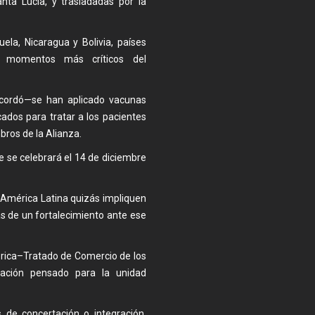
anta Lucía, y trasladadas por la
la, Nicaragua y Bolivia, países
 momentos más críticos del
cordó—se han aplicado vacunas
ados para tratar a los pacientes
ros de la Alianza.
 se celebrará el 14 de diciembre
n América Latina quizás impliquen
as de un fortalecimiento ante ese
érica–Tratado de Comercio de los
ación pensado para la unidad
de concertación o integración.