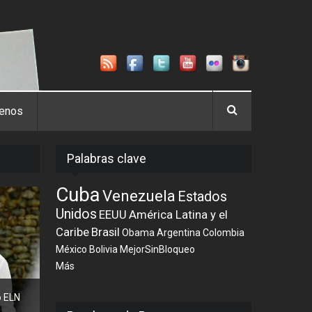
tenos
Palabras clave
Cuba
Venezuela
Estados
Unidos
EEUU
América Latina y el
Caribe
Brasil
Obama
Argentina
Colombia
México
Bolivia
MejorSinBloqueo
Más
o ELN