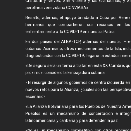
Cristóbal y Nieves, San Vicente y las Granadinas, y S
aerolínea venezolana CONVIASA».
Resaltó, además, el apoyo brindado a Cuba por Venezue
hermanos que compartieron sus recursos en los
enfrentamiento a la COVID-19 en nuestra Patria.
En dos países del ALBA-TCP, además del nuestro —re
cubanas. Asimismo, otros medicamentos de la Isla, indic
diagnosticados con la COVID-19, llegaron a estados miemb
«De seguro será un tema a tratar en esta XX Cumbre, que
próximo», consideró la Embajadora cubana.
- El resurgir de algunos gobiernos de centro izquierda e
nuevos retos para la Alianza, ¿cuáles son las perspectiv
escenario?
«La Alianza Bolivariana para los Pueblos de Nuestra Am
Pueblos es un mecanismo de concertación e integr
latinoamericana y caribeña y para defender la paz.
«No es un mecanismo competitivo con otros procesos 