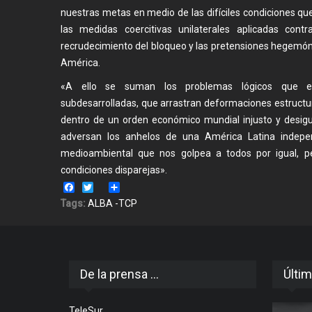
nuestras metas en medio de las difíciles condiciones q
las medidas coercitivas unilaterales aplicadas cont
recrudecimiento del bloqueo y las pretensiones hegemón
América.
«A ello se suman los problemas lógicos que en
subdesarrolladas, que arrastran deformaciones estruct
dentro de un orden económico mundial injusto y desigu
adversan los anhelos de una América Latina independ
medioambiental que nos golpea a todos por igual, 
condiciones disparejas».
Facebook
Twitter
Share
Tags:
ALBA -TCP
De la prensa ...
Últim
TeleSur