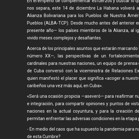
En el empeño de complementar esfuerzos y buscar lo qu
nos separa, este 14 de diciembre La Habana volverá 
Alianza Bolivariana para los Pueblos de Nuestra Amér
Pueblos (ALBA-TCP). Desde mucho antes del anterior en
presente año— los países miembros de la Alianza, al i
vivido meses complejos y desafiantes.
Acerca de los principales asuntos que estarán marcando 
número XX—, las perspectivas de un fortalecimient
cardinales para nuestras naciones, un equipo de prensa 
de Cuba conversó con la viceministra de Relaciones Exte
quien manifestó el placer que significa «acoger a nues
caribeños una vez más aquí, en Cuba».
«Será una ocasión propicia —aseveró— para reafirmar n
e integración, para compartir opiniones y puntos de vist
naciones en la actual coyuntura, y para la creación d
permitan enfrentar las adversas condiciones en la etapa
- En medio del caos que ha supuesto la pandemia para n
de esta Cumbre?