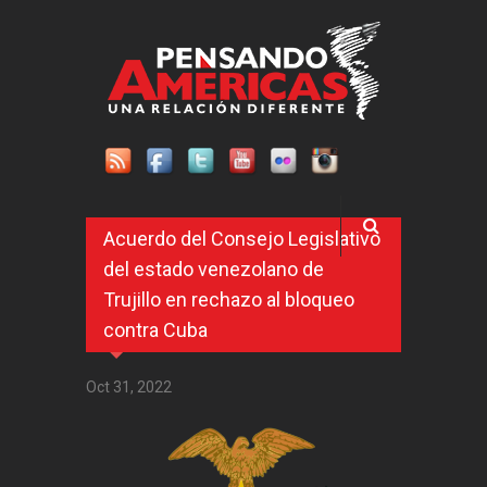
Pasar al contenido principal
Acuerdo del Consejo Legislativo
del estado venezolano de
Trujillo en rechazo al bloqueo
contra Cuba
Oct 31, 2022