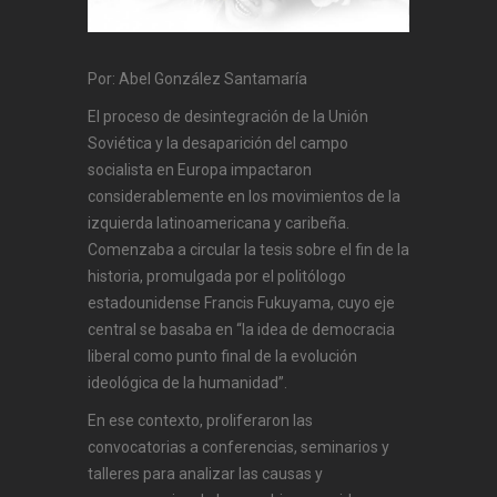
Por: Abel González Santamaría
El proceso de desintegración de la Unión
Soviética y la desaparición del campo
socialista en Europa impactaron
considerablemente en los movimientos de la
izquierda latinoamericana y caribeña.
Comenzaba a circular la tesis sobre el fin de la
historia, promulgada por el politólogo
estadounidense Francis Fukuyama, cuyo eje
central se basaba en “la idea de democracia
liberal como punto final de la evolución
ideológica de la humanidad”.
En ese contexto, proliferaron las
convocatorias a conferencias, seminarios y
talleres para analizar las causas y