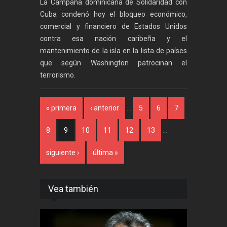
La Campaña dominicana de Solidaridad con
Cuba condenó hoy el bloqueo económico,
comercial y financiero de Estados Unidos
contra esa nación caribeña y el
mantenimiento de la isla en la lista de países
que según Washington patrocinan el
terrorismo.
Páginas
« primera
‹ anterior
…
5
6
7
8
9
10
11
12
13
…
siguiente ›
última »
Vea también