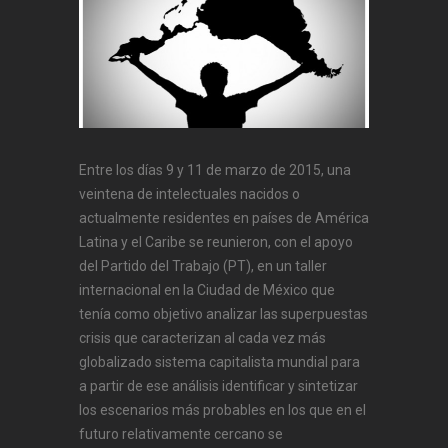
Entre los días 9 y 11 de marzo de 2015, una
veintena de intelectuales nacidos o
actualmente residentes en países de América
Latina y el Caribe se reunieron, con el apoyo
del Partido del Trabajo (PT), en un taller
internacional en la Ciudad de México que
tenía como objetivo analizar las superpuestas
crisis que caracterizan al cada vez más
globalizado sistema capitalista mundial para
a partir de ese análisis identificar y sintetizar
los escenarios más probables en los que en el
futuro relativamente cercano se