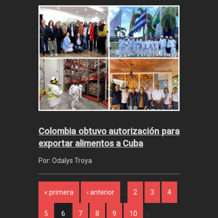
Colombia obtuvo autorización para
exportar alimentos a Cuba
Por: Odalys Troya
Páginas
« primera
‹ anterior
…
2
3
4
5
6
7
8
9
10
…