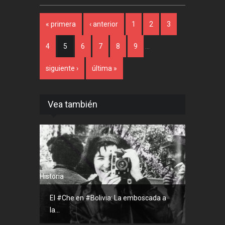
Páginas
« primera
‹ anterior
1
2
3
4
5
6
7
8
9
…
siguiente ›
última »
Vea también
Historia
El #Che en #Bolivia: La emboscada a
la...