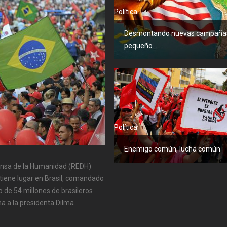
Política
Desmontando nuevas campañas
pequeño...
Política
Enemigo común, lucha común
fensa de la Humanidad (REDH)
 tiene lugar en Brasil, comandado
de 54 millones de brasileros
ma a la presidenta Dilma