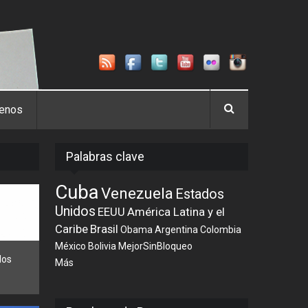
tenos
Palabras clave
Cuba
Venezuela
Estados
Unidos
EEUU
América Latina y el
Caribe
Brasil
Obama
Argentina
Colombia
México
Bolivia
MejorSinBloqueo
los
Más