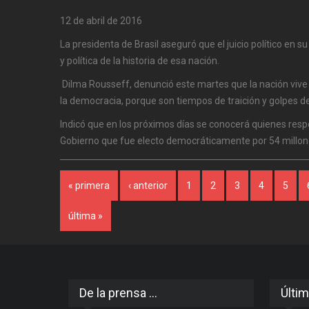
12 de abril de 2016
La presidenta de Brasil aseguró que el juicio político en su
y política de la historia de esa nación.
Dilma Rousseff, denunció este martes que la nación vi
la democracia, porque son tiempos de traición y golpes d
Indicó que en los próximos días se conocerá quienes respe
Gobierno que fue electo democráticamente por 54 millon
Páginas
« primera
‹ anterior
1
2
3
4
5
última »
De la prensa ...
Últim