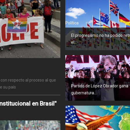
Política
El progresismo no ha podido ret
el...
Política
 con respecto al proceso al que
Partido de López Obrador gana
e su país
gubernatura...
stitucional en Brasil"