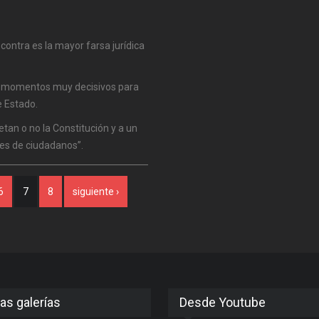
 contra es la mayor farsa jurídica
ve momentos muy decisivos para
e Estado.
tan o no la Constitución y a un
es de ciudadanos”.
6
7
8
siguiente ›
as galerías
Desde Youtube