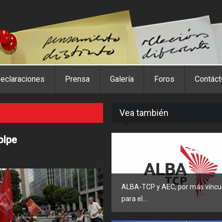
eclaraciones
Prensa
Galería
Foros
Contác
Vea también
olpe
Política
ALBA-TCP y AEC, por más víncu
para el...