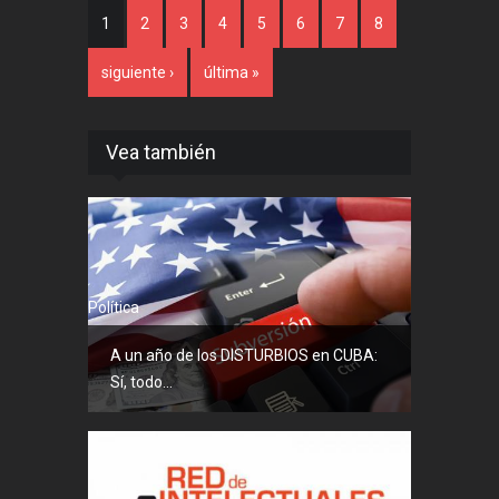
Páginas
1
2
3
4
5
6
7
8
siguiente ›
última »
Vea también
Política
A un año de los DISTURBIOS en CUBA:
Sí, todo...