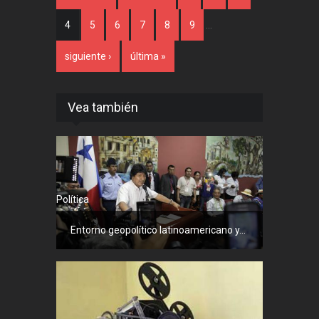
4
5
6
7
8
9
…
siguiente ›
última »
Vea también
Política
Entorno geopolítico latinoamericano y...