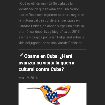
¿Qué es el número 42? Se trata de la
identificación que llevaba en su uniforme
Jackie Robinson, el primer pelotero negro en
la historia del béisbol de Grandes Ligas en
Estados Unidos, de donde surge una película
dramática, deportiva y biográfica de 2013
escrita y dirigida por Brian Helgeland sobre la
vida del jugador de béisbol Jackie Robinson.
Obama en Cuba: ¿Hará
avanzar su visita la guerra
cultural contra Cuba?
Mar 19, 2016