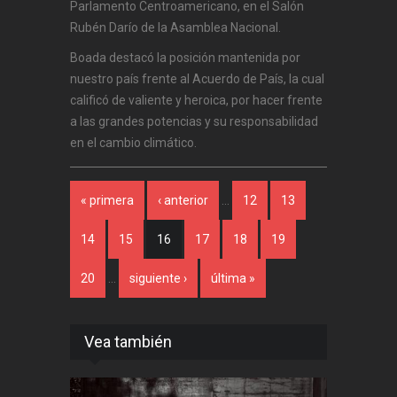
Parlamento Centroamericano, en el Salón
Rubén Darío de la Asamblea Nacional.
Boada destacó la posición mantenida por
nuestro país frente al Acuerdo de País, la cual
calificó de valiente y heroica, por hacer frente
a las grandes potencias y su responsabilidad
en el cambio climático.
Páginas
« primera
‹ anterior
…
12
13
14
15
16
17
18
19
20
…
siguiente ›
última »
Vea también