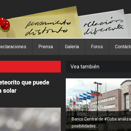
eclaraciones
Prensa
Galería
Foros
Contác
Vea también
eteorito que puede
a solar
Económico y Cooperación
Banco Central de #Cuba analiza
posibilidades...