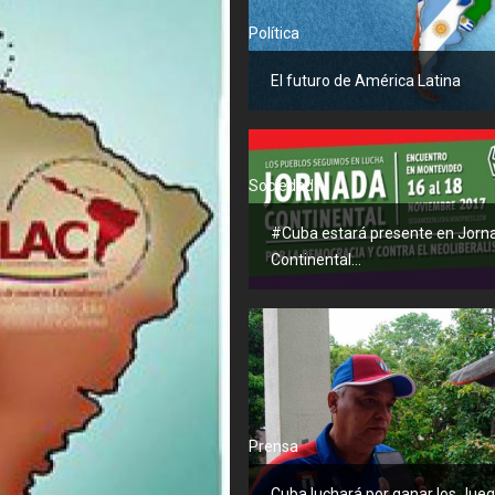
Política
El futuro de América Latina
Sociedad
#Cuba estará presente en Jorn
Continental...
Prensa
Cuba luchará por ganar los Juego